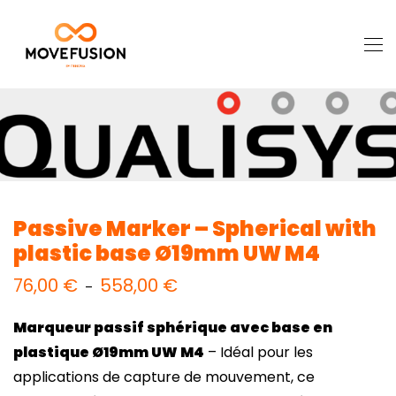
Passive Marker – Spherical with
plastic base Ø19mm UW M4
76,00
€
558,00
€
Plage
–
de
prix :
76,00 €
Marqueur passif sphérique avec base en
à
558,00 €
plastique Ø19mm UW M4
– Idéal pour les
applications de capture de mouvement, ce