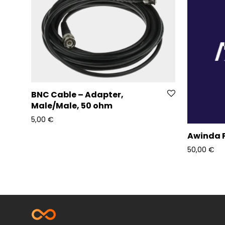
BNC Cable – Adapter,
Male/Male, 50 ohm
5,00
€
Awinda 
50,00
€