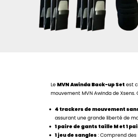
Le
MVN Awinda Back-up Set
est c
mouvement MVN Awinda de Xsens. C
4 trackers de mouvement sans
assurant une grande liberté de 
1 paire de gants taille M et 1 pa
1 jeu de sangles
: Comprend des sa