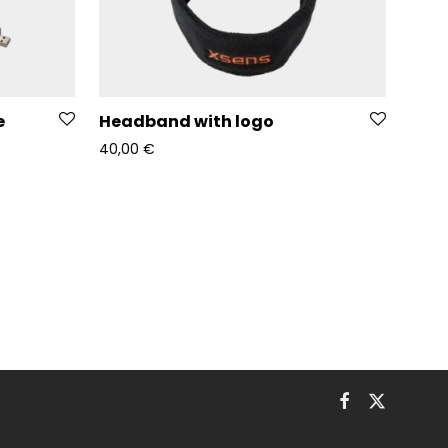
e
Headband with logo
40,00
€