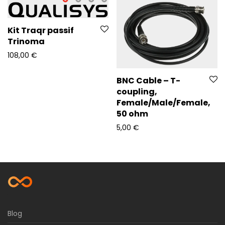
Kit Traqr passif
Trinoma
108,00
€
BNC Cable – T-
coupling,
Female/Male/Female,
50 ohm
5,00
€
Blog