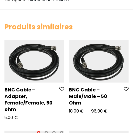
Produits similaires
BNC Cable –
BNC Cable –
Adapter,
Male/Male – 50
Female/Female, 50
Ohm
ohm
Plage de pri
18,00
€
–
96,00
€
5,00
€